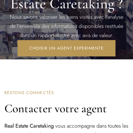
Estate Caretaking ?
Nous savons valoriser les biens visités avec l’analyse
REGISTER
de l’ensemble des informations disponibles restituée
dans un rapport illustré avec avis de valeur.
CHOISIR UN AGENT EXPERIMENTE
RESTONS CONNECTÉS
Contacter votre agent
Real Estate Caretaking
vous accompagne dans toutes les