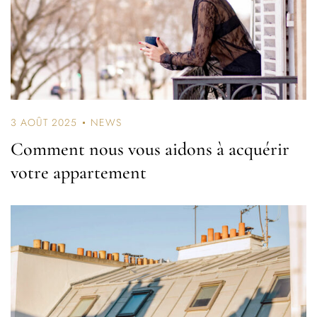
Log In
3 AOÛT 2025
NEWS
Comment nous vous aidons à acquérir
Username or email address *
votre appartement
Password *
Remember Me
Lost Password?